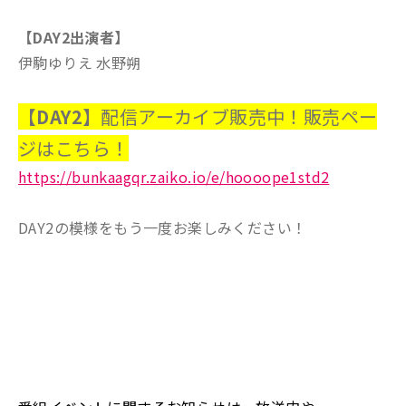
【DAY2出演者】
伊駒ゆりえ 水野朔
【DAY2】
配信アーカイブ販売中！販売ペー
ジはこちら！
https://bunkaagqr.zaiko.io/e/hoooope1std2
DAY2の模様をもう一度お楽しみください！