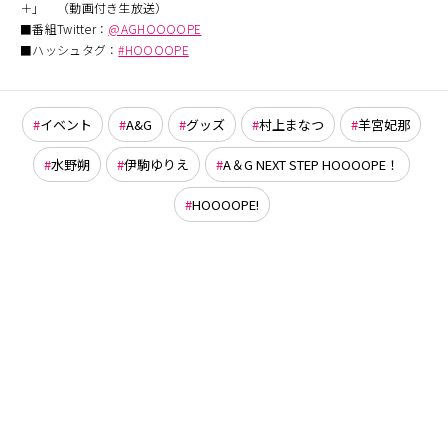
＋」 （動画付き生放送）
■番組Twitter：
@AGHOOOOPE
■ハッシュタグ：
#HOOOOPE
イベント
A&G
グッズ
村上まなつ
羊宮妃那
水野朔
伊駒ゆりえ
A＆G NEXT STEP HOOOOPE！
HOOOOPE!