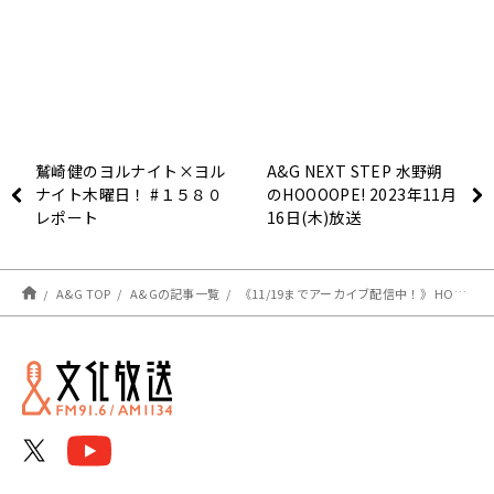
鷲崎健のヨルナイト×ヨル
A&G NEXT STEP 水野朔
ナイト木曜日！ #１５８０
のHOOOOPE! 2023年11月
レポート
16日(木)放送
A&G TOP
A&Gの記事一覧
《11/19までアーカイブ配信中！》 HOOOOPE! 番組イベント「1st MEEEETING!」の模様をチェック！【DAY2】