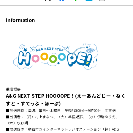
Information
番組概要
A&G NEXT STEP HOOOOPE！(えーあんどじー・ねく
すと・すてっぷ・ほーぷ)
■放送日時：毎週月曜日〜木曜日 午後8時00分～9時00分 生放送
■出演者：（月）村上まなつ、（火）羊宮妃那、（水）伊駒ゆりえ、
（木）水野朔
■放送媒体：動画付きインターネットラジオステーション「超！A&G