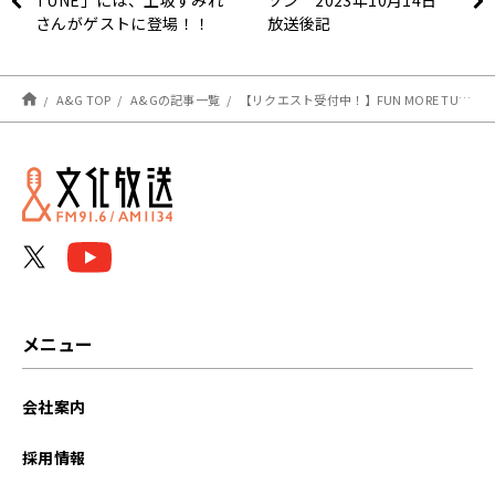
TUNE」には、上坂すみれ
ソン 2023年10月14日
さんがゲストに登場！！
放送後記
A&G TOP
A&Gの記事一覧
【リクエスト受付中！】FUN MORE TUNE第29回ランキング振り返り＆第30回 注目楽曲紹介
メニュー
会社案内
採用情報