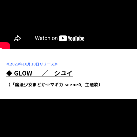
≪2023年10月10日リリース≫
◆ GLOW
／ シユイ
（「魔法少女まどか☆マギカ scene0」主題歌）