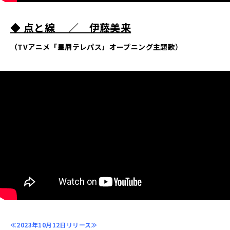
◆ 点と線
／ 伊藤美来
（TVアニメ「星屑テレパス」オープニング主題歌）
≪2023年10月12日リリース≫