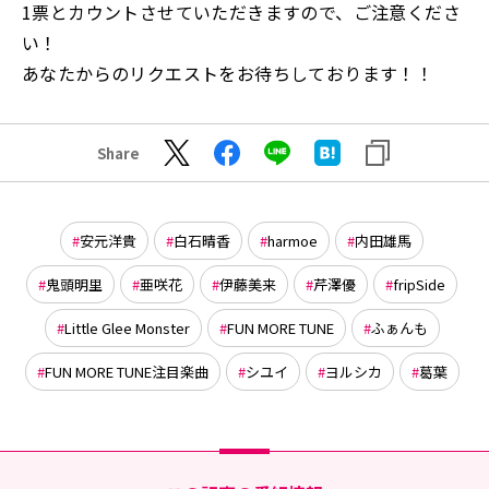
1票とカウントさせていただきますので、ご注意くださ
い！
あなたからのリクエストをお待ちしております！！
Share
安元洋貴
白石晴香
harmoe
内田雄馬
鬼頭明里
亜咲花
伊藤美来
芹澤優
fripSide
Little Glee Monster
FUN MORE TUNE
ふぁんも
FUN MORE TUNE注目楽曲
シユイ
ヨルシカ
葛葉