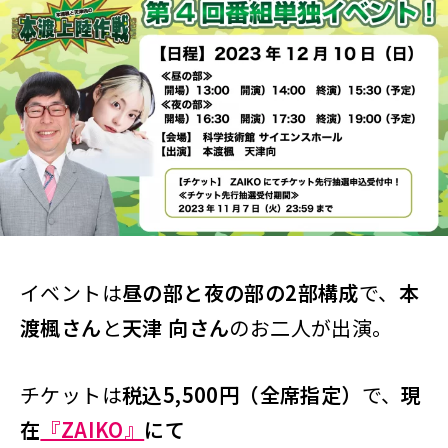
イベントは
昼の部と夜の部の2部構成
で、
本
渡楓さん
と
天津 向さん
のお二人が出演。
チケットは
税込5,500円（全席指定）
で、
現
在
『ZAIKO』
にて