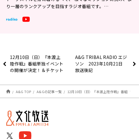
り一層のランクアップを目指すラジオ番組です。…
12月10日（日）『本渡上
A&G TRIBAL RADIO エジ
陸作戦』番組単独イベント
ソン 2023年10月21日
の開催が決定！＆チケット
放送後記
先行申込受付中！【本渡楓
と天津向の「本渡上陸作
戦」】
A&G TOP
A&Gの記事一覧
12月10日（日）『本渡上陸作戦』番組単独イベントの開催が決定！＆チケット先行申込受付中！【本渡楓と天津向の「本渡上陸作戦」】