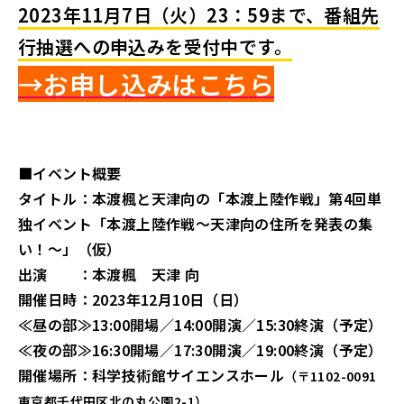
2023年11月7日（火）23：59
まで、番組先
行抽選への申込みを受付中
です。
→お申し込みはこ
ち
ら
■イベント概要
タイトル：本渡楓と天津向の「本渡上陸作戦」第4回単
独イベント「本渡上陸作戦～天津向の住所を発表の集
い！～」（仮）
出演 ：本渡楓 天津 向
開催日時：2023年12月10日（日）
≪昼の部≫13:00開場／14:00開演／15:30終演（予定）
≪夜の部≫16:30開場／17:30開演／19:00終演（予定）
開催場所：科学技術館サイエンスホール
（〒1102-0091
東京都千代田区北の丸公園2-1）