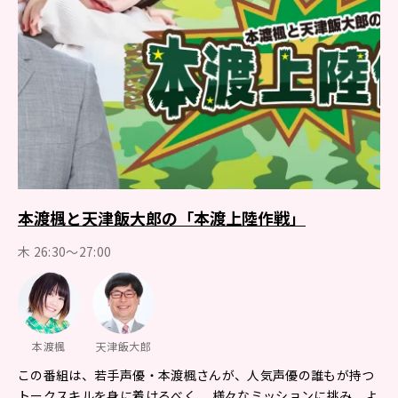
本渡楓と天津飯大郎の「本渡上陸作戦」
木 26:30～27:00
本渡楓
天津飯大郎
この番組は、若手声優・本渡楓さんが、人気声優の誰もが持つ
トークスキルを身に着けるべく、 様々なミッションに挑み、よ