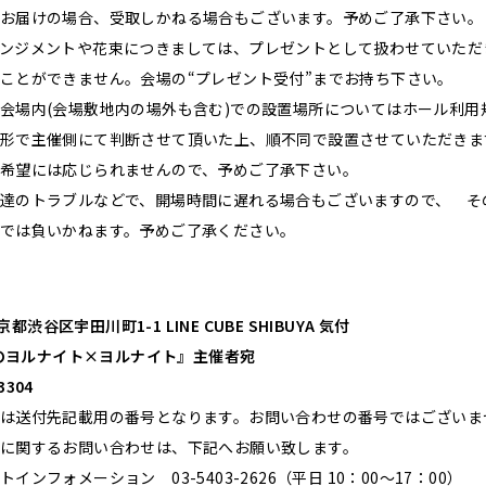
お届けの場合、受取しかねる場合もございます。予めご了承下さい。
ンジメントや花束につきましては、プレゼントとして扱わせていただ
ことができません。会場の“プレゼント受付”までお持ち下さい。
会場内(会場敷地内の場外も含む)での設置場所についてはホール利用
形で主催側にて判断させて頂いた上、順不同で設置させていただきま
希望には応じられませんので、予めご了承下さい。
達のトラブルなどで、開場時間に遅れる場合もございますので、 そ
では負いかねます。予めご了承ください。
東京都渋谷区宇田川町1-1 LINE CUBE SHIBUYA 気付
崎健のヨルナイト×ヨルナイト』主催者宛
3304
は送付先記載用の番号となります。
お問い合わせの番号ではございま
に関するお問い合わせは、下記へお願い致します。
インフォメーション 03-5403-2626（平日 10：00～17：00）