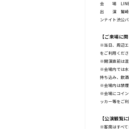
会 場 LINE C
出 演 鷲崎健
ンナイト渋公
【ご来場に関
※当日、周辺エ
をご利用くださ
※開演直前は混
※会場内では水
持ち込み、飲酒
※会場内は禁煙
※会場にコイン
ッカー等をご利
【公演観覧に
※客席はすべて