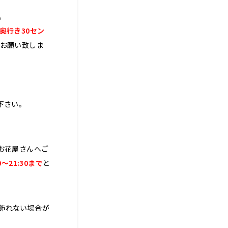
。
奥行き30セン
お願い致しま
下さい。
お花屋さんへご
〜21:30まで
と
飾れない場合が