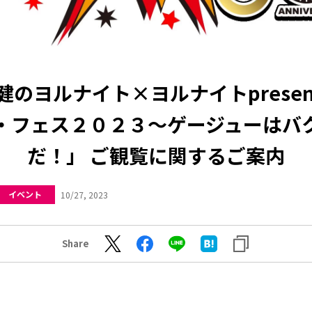
健のヨルナイト×ヨルナイトpresent
・フェス２０２３～ゲージューはバ
だ！」 ご観覧に関するご案内
イベント
10/27, 2023
Share