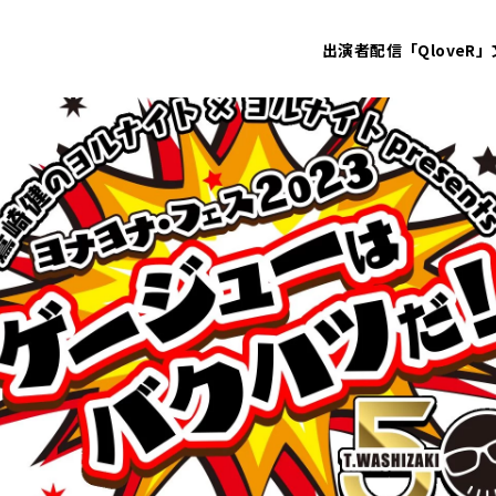
出演者
配信「QloveR」