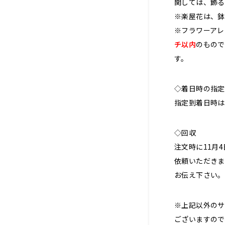
関しては、飾る
※楽屋花は、鉢
※フラワーアレ
チ以内
のもので
す。
◇着日時の指定
指定到着日時は
◇回収
注文時に11月
依頼いただきま
お伝え下さい。
※上記以外のサ
ございますので