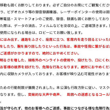
移動も固くお断りしております。必ずご自分のお席にてご観覧くださ
ラ、ビデオカメラ等の録音録画機器、レーザーポインターの使用は固
帯電話・スマートフォンのご使用、録音、録画も固くお断りしており
た際は、データの消去、フィルムなどを没収の上、ご退場頂きます。
使用になられる場合は、ロビーにてお願い致します。
にはみ出す、通路をふさぐ、座席に立つ、客席内を走り回るといった
をしたり、腕を振り回したりといった行為は、事故や怪我に繋がるば
ご迷惑がかかりますので、絶対におやめください。
明るさを増した、規格外のペンライトの使用や、投げたり、口にくわ
お客様の視界を妨げたり、危険な行為となります。絶対におやめくだ
内に収録カメラが入っております、お客様が映り込む可能性がありま
ための行動制限が撤廃されました。本公演も行政方針に従い、マスク
なります。但し、
突発的な大声や奇声、 周囲への迷惑となるコール
。
旨が守られず、他のお客様へのご迷惑、事故につながる様な危険行為