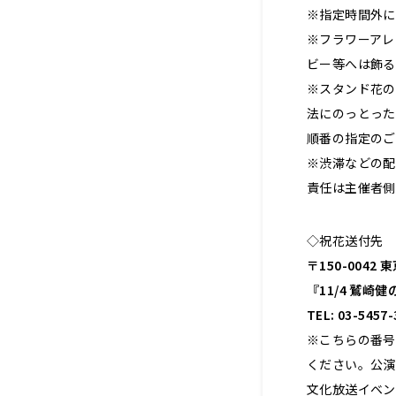
※指定時間外に
※フラワーアレ
ビー等へは飾る
※スタンド花の
法にのっとった
順番の指定のご
※渋滞などの配
責任は主催者側
◇祝花送付先
〒150-0042 
『11/4 鷲
TEL: 03-5457-
※こちらの番号
ください。
公演
文化放送イベント