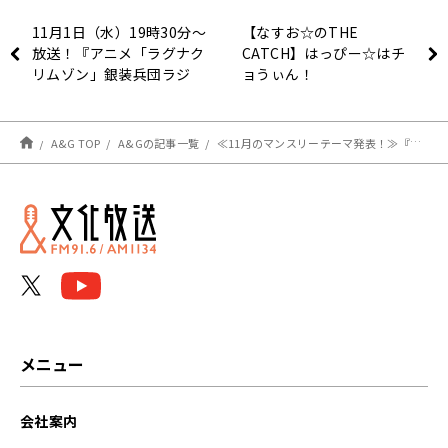
11月1日（水）19時30分～
【なすお☆のTHE
放送！『アニメ「ラグナク
CATCH】はっぴー☆はチ
リムゾン」銀装兵団ラジ
ョうぃん！
オ』第6回！
A&G TOP
A&Gの記事一覧
≪11月のマンスリーテーマ発表！≫『白石晴香のぽかぽかたいむ』
メニュー
会社案内