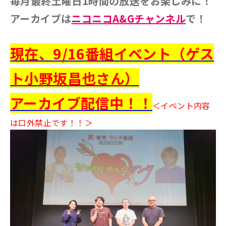
毎月最終土曜日1時間の放送をお楽しみに！
アーカイブは
ニコニコA&Gチャンネル
で！
現在、9/16番組イベント（ゲス
ト小野坂昌也さん）
アーカイブ配信中！！
＜イベント内容
は口外禁止です！！＞