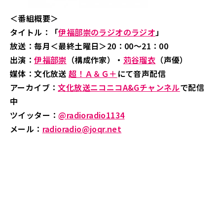
＜番組概要＞
タイトル：「
伊福部崇のラジオのラジオ
」
放送：毎月＜最終土曜日＞20：00～21：00
出演：
伊福部崇
（構成作家）・
苅谷瑠衣
（声優）
媒体：文化放送
超！Ａ＆Ｇ＋
にて音声配信
アーカイブ：
文化放送ニコニコA&Gチャンネル
で配信
中
ツイッター：
@radioradio1134
メール：
radioradio@joqr.net