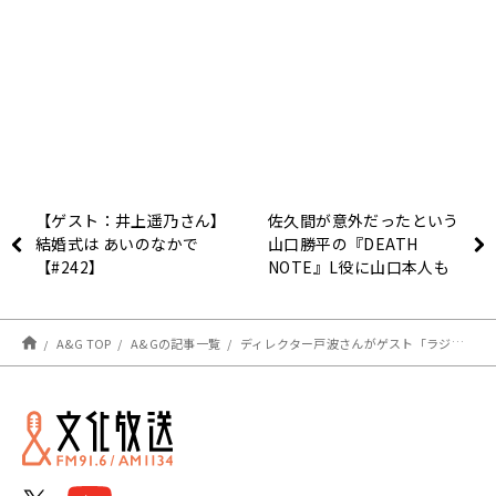
【ゲスト：井上遥乃さん】
佐久間が意外だったという
結婚式は あいのなかで
山口勝平の『DEATH
【#242】
NOTE』L役に山口本人も
「多分世界で1番驚いたの
僕です」
A&G TOP
A&Gの記事一覧
ディレクター戸波さんがゲスト「ラジオのラジオ」来週11/25（土）20時！