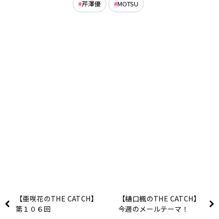
芹澤優
MOTSU
【亜咲花のTHE CATCH】
【樋口楓のTHE CATCH】
第１０６回
今週のメールテーマ！