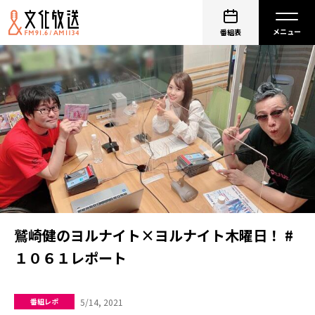
番組表
鷲崎健のヨルナイト×ヨルナイト木曜日！ #
１０６１レポート
5/14, 2021
番組レポ