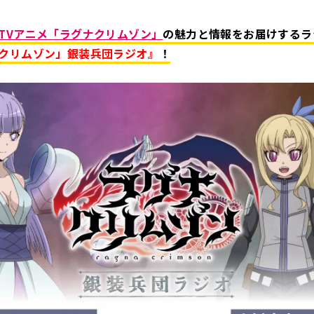
TVアニメ「ラグナクリムゾン」
の魅力と情報をお届けするラ
クリムゾン」銀装兵団ラジオ』
！