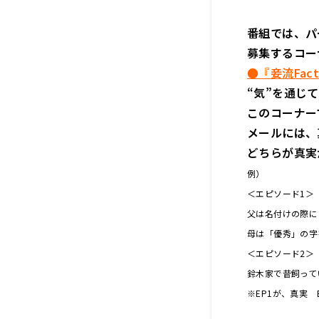
番組では、パ
募集するコー
●『妾流Fact o
“気”を通し
このコーナー
メールには、
どちらが真実
例）
＜エピソード1＞
父は名付けの際に
母は「優秀」の字
＜エピソード2＞
鈴木家で昔飼って
※EP1が、真実