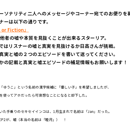
ーソナリティ二人へのメッセージやコーナー宛てのお便りを
ナーは以下の通りです。
r Fiction』
゙て他者の嘘や本質を見抜くことが出来るスターリア。
ではリスナーの嘘と真実を見抜けるか日高さんが挑戦。
真実と嘘の２つのエピソードを書いて送ってください。
かの記載と真実と嘘エピソードの補足情報もお願いします！
「ゆうこ」という名前の漢字候補に「優しい子」を希望しましたが、
を使ってアホだったら可哀想なことになると却下した。
いた手乗りのセキセイインコは、1月生まれで名前は「Jan」だった。
 EP2が、嘘（本当の名前は「睦月」） ！