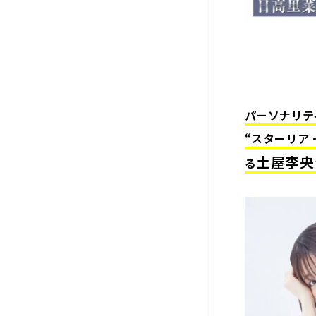
パーソナリテ
“スターリア
土屋李央
る