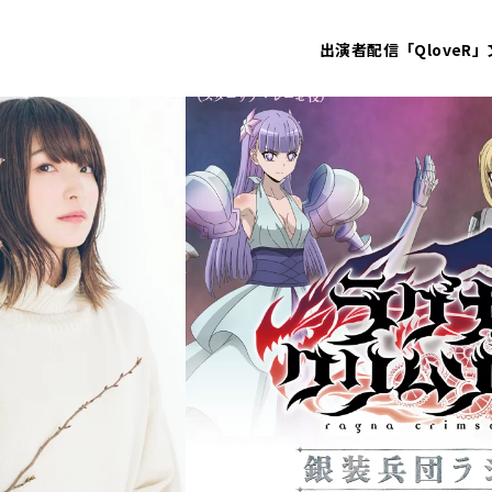
出演者
配信「QloveR」