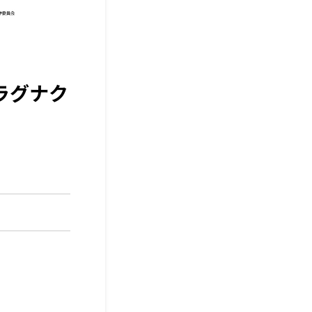
ラグナク
！