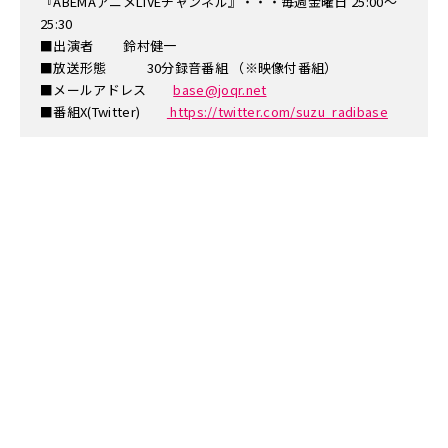
『ABEMAアニメLIVEチャンネル』・・・毎週金曜日 25:00～
25:30
■出演者 鈴村健一
■放送形態 30分録音番組 （※映像付番組）
■メールアドレス
base@joqr.net
■番組X(Twitter)
https://twitter.com/suzu_radibase