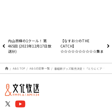
内山昂輝の1クール！ 第
【なすお☆のTHE
465回 (2023年12月17日放
CATCH】
送分)
☆☆☆☆☆☆☆☆☆☆集ま
った～！！
A&G TOP
A&Gの記事一覧
番組新グッズ販売決定！「とりにくアクリルキーホルダースタンド」「まよなぎTシャツ」イベント先行販売！【青山なぎさのまよわずなぎさ】