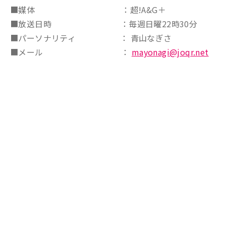
■媒体 ：超!A&G＋
■放送日時 ：毎週日曜22時30分
■パーソナリティ ： 青山なぎさ
■メール ：
mayonagi@joqr.net