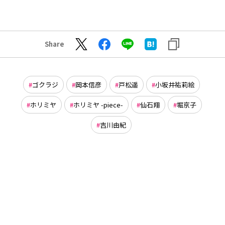
Share
ゴクラジ
岡本信彦
戸松遥
小坂井祐莉絵
ホリミヤ
ホリミヤ -piece-
仙石翔
堀京子
吉川由紀