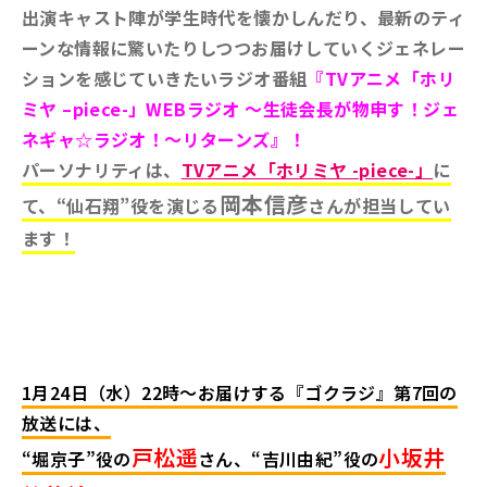
出演キャスト陣が学生時代を懐かしんだり、最新のティ
ーンな情報に驚いたりしつつお届けしていくジェネレー
ションを感じていきたいラジオ番組
『TVアニメ「ホリ
ミヤ –piece-」WEBラジオ ～生徒会長が物申す！ジェ
ネギャ☆ラジオ！～リターンズ』！
パーソナリティは、
TVアニメ「ホリミヤ -piece-」
に
岡本信彦
て、“仙石翔”役を演じる
さんが担当してい
ます！
1月24日（水）22時～お届けする『ゴクラジ』第7回の
放送には、
戸松遥
小坂井
“堀京子”役の
さん、“吉川由紀”役の