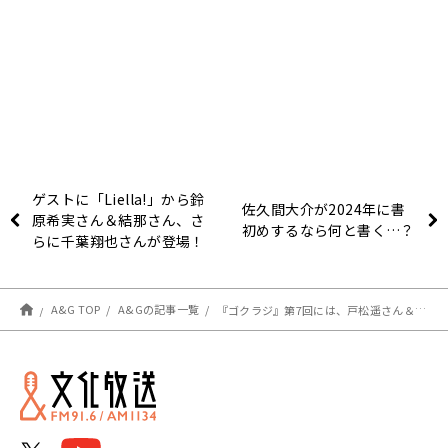
ゲストに「Liella!」から鈴
佐久間大介が2024年に書
原希実さん＆結那さん、さ
初めするなら何と書く…？
らに千葉翔也さんが登場！
エジソン1月6日
A&G TOP
A&Gの記事一覧
『ゴクラジ』第7回には、戸松遥さん＆小坂井祐莉絵さんがゲストに登場＆メール大募集！