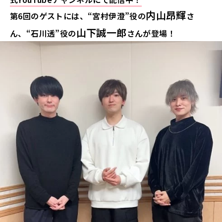
内山昂輝
第6回のゲストには、“宮村伊澄”役の
さ
山下誠一郎
ん、“石川透”役の
さんが登場！