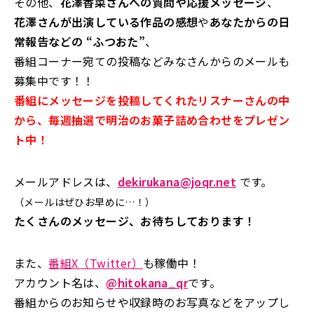
その他、
花澤香菜さんへの質問や応援メッセージ
、
花澤さんが出演している作品の感想
や
あなたからの日
常報告などの “ふつおた”
、
番組コーナー宛ての投稿などみなさんからのメールも
募集中です！！
番組にメッセージを投稿してくれたリスナーさんの中
から、毎週抽選で明治のお菓子詰め合わせをプレゼン
ト中！
メールアドレスは、
dekirukana@joqr.net
です。
（メールはぜひお早めに…！）
たくさんのメッセージ、お待ちしております！
また、
番組X（Twitter）
も稼働中！
アカウント名は、
@hitokana_qr
です。
番組からのお知らせや収録時のお写真などをアップし