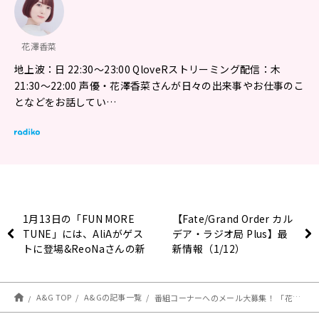
花澤香菜
地上波：日 22:30～23:00 QloveRストリーミング配信：木
21:30～22:00 声優・花澤香菜さんが日々の出来事やお仕事のこ
となどをお話してい…
1月13日の「FUN MORE
【Fate/Grand Order カル
TUNE」には、AliAがゲス
デア・ラジオ局 Plus】最
トに登場&ReoNaさんの新
新情報（1/12）
曲をラジオ初OA！
A&G TOP
A&Gの記事一覧
番組コーナーへのメール大募集！ 「花澤香菜のひとりでできるかな？」