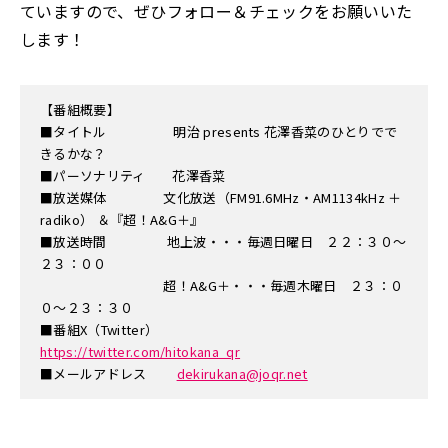
ていますので、ぜひフォロー＆チェックをお願いいた
します！
【番組概要】
■タイトル 明治 presents 花澤香菜のひとりでで
きるかな？
■パーソナリティ 花澤香菜
■放送媒体 文化放送（FM91.6MHz・AM1134kHz ＋
radiko） ＆『超！A&G＋』
■放送時間 地上波・・・毎週日曜日 ２２：３０～
２３：００
超！A&G＋・・・毎週木曜日 ２３：０
０～２３：３０
■番組X（Twitter）
https://twitter.com/hitokana_qr
■メールアドレス
dekirukana@joqr.net