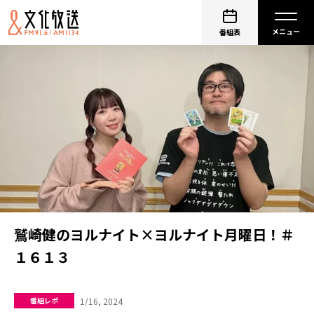
番組表
鷲崎健のヨルナイト×ヨルナイト月曜日！＃
１６１３
1/16, 2024
番組レポ