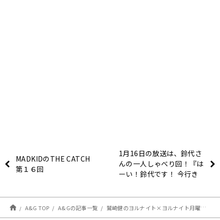
1月16日の放送は、鈴代さ
MADKIDのTHE CATCH
んの一人しゃべり回！『は
第１６回
ーい！鈴代です！ 今行き
まーす！』
A&G TOP
A&Gの記事一覧
鷲崎健のヨルナイト×ヨルナイト月曜日！＃１６１３