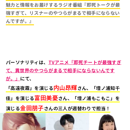
魅力と情報をお届けするラジオ番組『即死トークが最
強すぎて、リスナーのやつらがまるで相手にならない
んですが。』
パーソナリティは、
TVアニメ『即死チートが最強すぎ
て、異世界のやつらがまるで相手にならないんです
が。』
にて、
内山昂輝
「高遠夜霧」を演じる
さん、「壇ノ浦知千
富田美憂
佳」を演じる
さん、「壇ノ浦もこもこ」を
金田朋子
演じる
さんの三人が週替わりで担当！