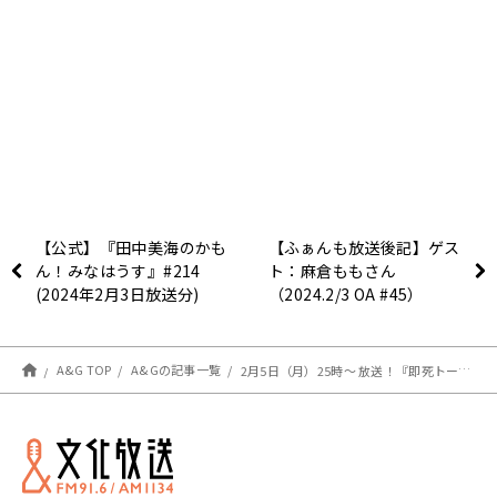
【公式】『田中美海のかも
【ふぁんも放送後記】ゲス
ん！みなはうす』#214
ト：麻倉ももさん
(2024年2月3日放送分)
（2024.2/3 OA #45）
A&G TOP
A&Gの記事一覧
2月5日（月）25時～ 放送！『即死トークが最強すぎて、リスナーのやつらがまるで相手にならないんですが。』第6回！