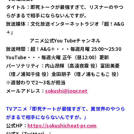
タイトル：即死トークが最強すぎて、リスナーのやつ
らがまるで相手にならないんですが。
放送媒体：文化放送インターネットラジオ『超！A&G
＋』
アニメ公式You Tubeチャンネル
放送時間：超！A&G＋・・・毎週月曜 25:00～25:30
YouTube・・・毎週火曜 正午（昼12:00）更新
パーソナリティ：内山昂輝（高遠夜霧 役）富田美憂
（壇ノ浦知千佳 役）金田朋子（壇ノ浦もこもこ 役）
※週替わりで2～3名が担当
メールアドレス：
sokushi@joqr.net
TVアニメ『即死チートが最強すぎて、異世界のやつら
がまるで相手にならないんですが。』
公式HP：
https://sokushicheat-pr.com
公式X（Twitter）：