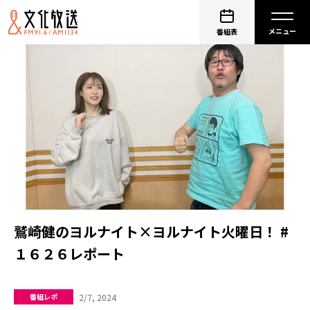
番組表
鷲崎健のヨルナイト×ヨルナイト火曜日！ #
１６２６レポート
2/7, 2024
番組レポ