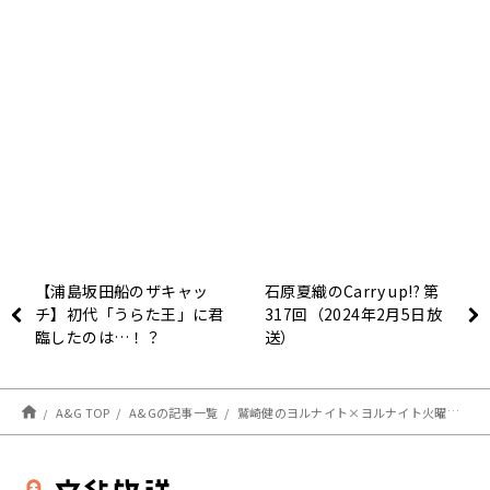
【浦島坂田船のザキャッ
石原夏織のCarry up!? 第
チ】初代「うらた王」に君
317回（2024年2月5日放
臨したのは…！？
送）
A&G TOP
A&Gの記事一覧
鷲崎健のヨルナイト×ヨルナイト火曜日！ #１６２６レポート