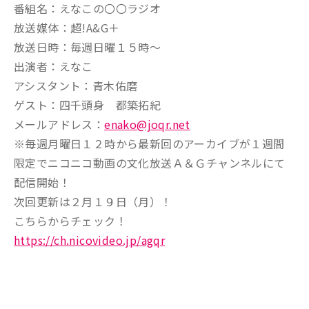
番組名：えなこの〇〇ラジオ
放送媒体：超!A&G＋
放送日時：毎週日曜１５時～
出演者：えなこ
アシスタント：青木佑磨
ゲスト：四千頭身 都築拓紀
メールアドレス：
enako@joqr.net
※毎週月曜日１２時から最新回のアーカイブが１週間
限定でニコニコ動画の文化放送Ａ＆Ｇチャンネルにて
配信開始！
次回更新は２月１９日（月）！
こちらからチェック！
https://ch.nicovideo.jp/agqr