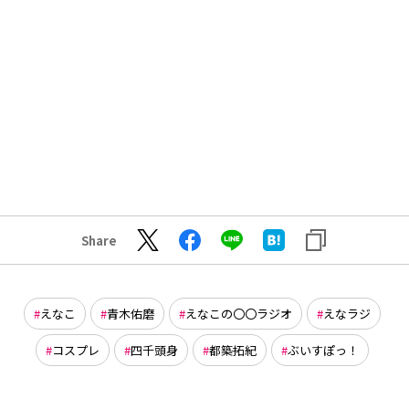
Share
えなこ
青木佑磨
えなこの〇〇ラジオ
えなラジ
コスプレ
四千頭身
都築拓紀
ぶいすぽっ！