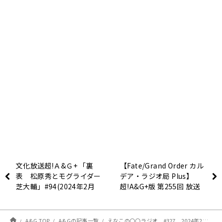
文化放送超!Ａ&Ｇ+ 「裏
【Fate/Grand Order カル
表 松原秀とモグライダー
デア・ラジオ局 Plus】
芝大輔」#94(2024年2月
超!A&G+版 第255回 放送
17日放送分)
レポート
A&G TOP
A&Gの記事一覧
えなこの〇〇ラジオ #327 2024年2月18日放送分 感想