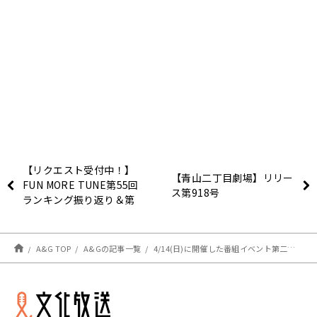
【リクエスト受付中！】
【青山二丁目劇場】リリー
FUN MORE TUNE第55回
ス第918号
ランキング振り返り＆第
56回 注目楽曲紹介
A&G TOP
A&Gの記事一覧
4/14(日)に開催した番組イベント第二弾！アーカイブ配信中！【ワールドダイスターRADIO★わらじ】