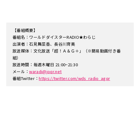
【番組概要】
番組名：ワールドダイスターRADIO★わらじ
出演者：石見舞菜香、長谷川育美
放送媒体：文化放送「超！Ａ＆Ｇ＋」（※簡易動画付き番
組）
放送時間：毎週木曜日 21:00~21:30
メール：
waradi@joqr.net
番組Twitter：
https://twitter.com/wds_radio_agqr