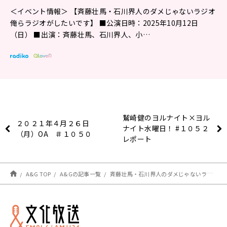
＜イベント情報＞ 【斉藤壮馬・石川界人のダメじゃないラジオ
俺らラジオがしたいです】 ■公演日時：2025年10月12日
（日） ■出演：斉藤壮馬、石川界人、小…
鷲崎健のヨルナイト×ヨル
２０２１年４月２６日
ナイト水曜日！ #１０５２
（月）OA ＃１０５０
レポート
A&G TOP
A&Gの記事一覧
斉藤壮馬・石川界人のダメじゃないラジオ #161 放送後記