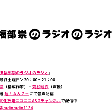
伊福部崇のラジオのラジオ
」
終土曜日＞20：00～21：00
崇
（構成作家）・
苅谷瑠衣
（声優）
放送
超！Ａ＆Ｇ＋
にて音声配信
文化放送ニコニコA&Gチャンネル
で配信中
@radioradio1134