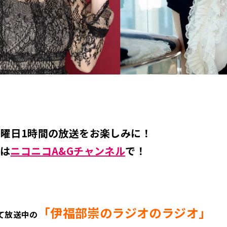
曜日1時間の放送をお楽しみに！
ブは
ニコニコA&Gチャンネル
で！
「伊福部崇のラジオのラジオ」
にて放送中の