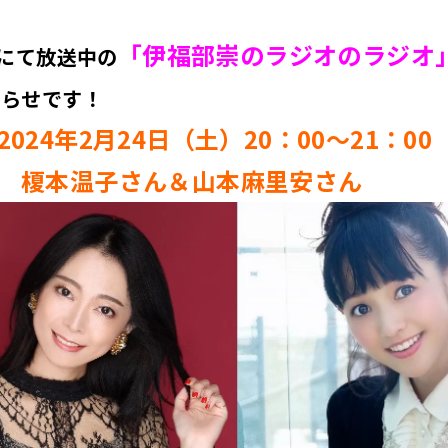
「伊福部崇のラジオのラジオ
+にて放送中の
知らせです！
024年2月24日（土）20：00～21：00
 榎本温子さん＆山本麻里安さん