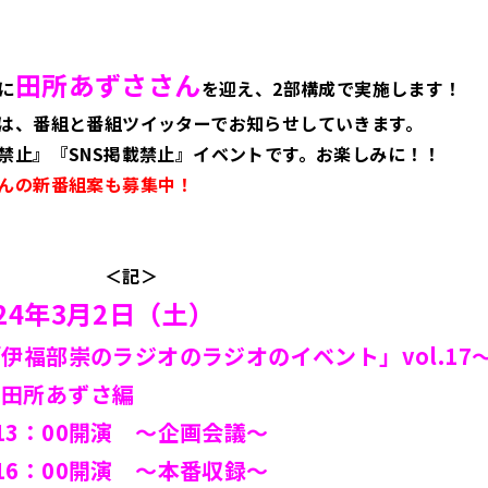
田所あずささん
に
を迎え、2部構成で実施します！
は、番組と番組ツイッターでお知らせしていきます。
禁止』『SNS掲載禁止』イベントです。お楽しみに！！
んの新番組案も募集中！
記＞
024年3月2日（土）
伊福部崇のラジオのラジオのイベント」vol.17
！田所あずさ編
13：00開演
～企画会議～
16：00開演
～本番収録～