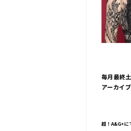
毎月最終土
アーカイ
超！A&G+