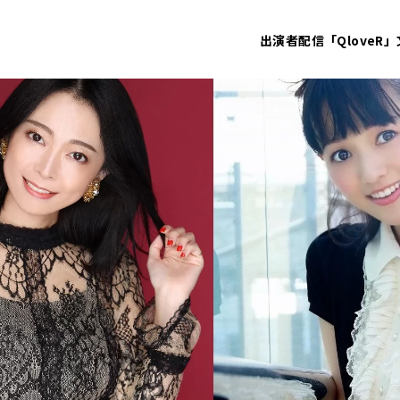
出演者
配信「QloveR」