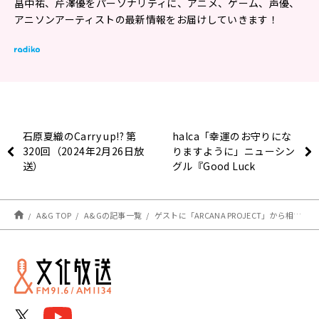
畠中祐、芹澤優をパーソナリティに、アニメ、ゲーム、声優、
アニソンアーティストの最新情報をお届けしていきます！
石原夏織のCarry up!? 第
halca「幸運のお守りにな
320回（2024年2月26日放
りますように」ニューシン
送）
グル『Good Luck
Waker』に込めた想い！
A&G TOP
A&Gの記事一覧
ゲストに「ARCANA PROJECT」から相田詩音さん&空野青空さん、さらにASCAさんが登場！エジソン3月2日