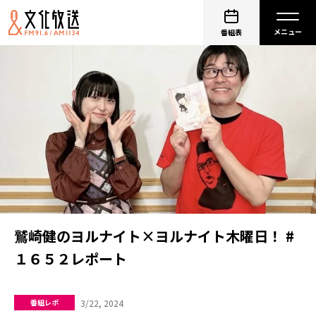
番組表
鷲崎健のヨルナイト×ヨルナイト木曜日！ #
１６５２レポート
3/22, 2024
番組レポ