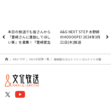
本日の放送でも皆さんから
A&G NEXT STEP 水野朔
「豊崎さんに激励してほし
のHOOOOPE! 2024年3月
い事」を募集！『豊崎愛生
21日(木)放送
のおかえりらじお』
A&G TOP
A&Gの記事一覧
鷲崎健のヨルナイト×ヨルナイト木曜日！ #１６５２レポート