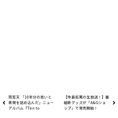
雨宮天 「10年分の思いと
【寺島拓篤の生放送！】番
表現を詰め込んだ」ニュー
組新グッズが「A&Gショ
アルバム『Ten to
ップ」で発売開始！
Bluer』に込めた想い！