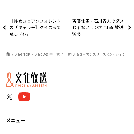
【煌めき☆アンフォレント
斉藤壮馬・石川界人のダメ
のザキャッチ】クイズって
じゃないラジオ #165 放送
難しいね。
後記
A&G TOP
A&Gの記事一覧
「超!Ａ＆Ｇ＋マンスリースペシャル」2021年6月は上田瞳が担当！6月2日放送開始！
メニュー