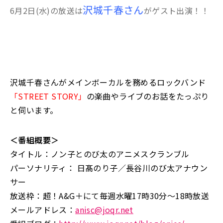
沢城千春さん
6月2日(水)の放送は
がゲスト出演！！
沢城千春さんがメインボーカルを務めるロックバンド
「STREET STORY」
の楽曲やライブのお話をたっぷり
と伺います。
＜番組概要＞
タイトル：ノン子とのび太のアニメスクランブル
パーソナリティ： 日髙のり子／長谷川のび太アナウン
サー
放送枠：超！A&G＋にて毎週水曜17時30分〜18時放送
メールアドレス：
anisc@joqr.net