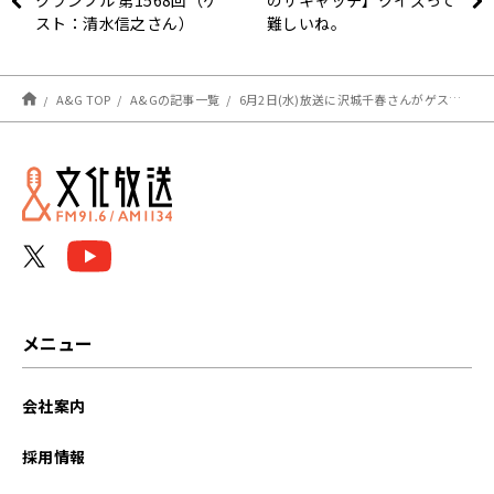
クランブル 第1568回（ゲ
のザキャッチ】クイズって
スト：清水信之さん）
難しいね。
A&G TOP
A&Gの記事一覧
6月2日(水)放送に沢城千春さんがゲスト出演！【ノン子とのび太のアニメスクランブル】
メニュー
会社案内
採用情報