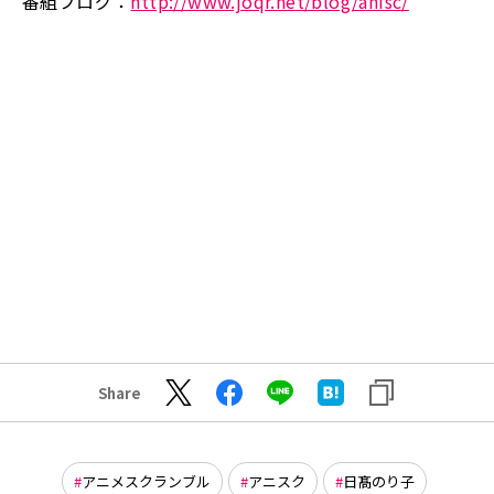
番組ブログ：
http://www.joqr.net/blog/anisc/
Share
アニメスクランブル
アニスク
日髙のり子