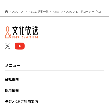
A&G TOP
A&Gの記事一覧
AVIOT×HOOOOPE！新コーナー「AVIOT presents 君にささやくストーリー」4月1日（月）放送開始！
メニュー
会社案内
採用情報
ラジオCMご利用案内