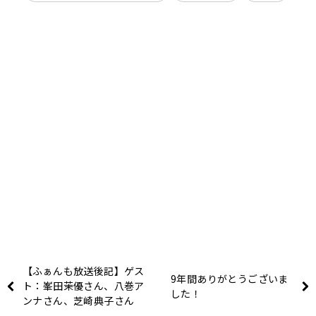
【ふぁんも放送後記】ゲス
9年間ありがとうございま
ト：峯田茉優さん、八巻ア
した！
ンナさん、芝崎典子さん
（2024.3/30 OA #53）