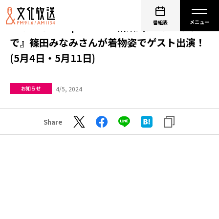
番組表
『サンセルモ presents 結婚式は あいのなか
で』篠田みなみさんが着物姿でゲスト出演！
(5月4日・5月11日)
4/5, 2024
お知らせ
Share