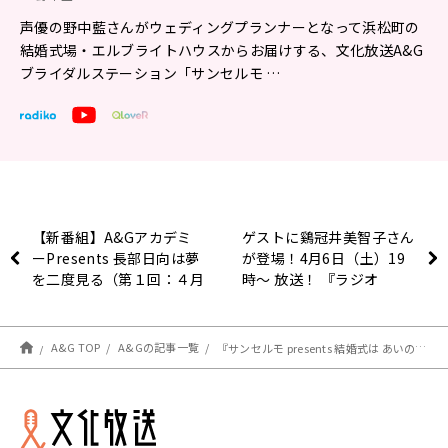
声優の野中藍さんがウェディングプランナーとなって浜松町の
結婚式場・エルブライトハウスからお届けする、文化放送A&G
ブライダルステーション「サンセルモ …
【新番組】A&Gアカデミ
ゲストに鷄冠井美智子さん
ーPresents 長部日向は夢
が登場！4月6日（土）19
を二度見る（第１回：４月
時～ 放送！ 『ラジオ
５日放送分）
SHAMAN KING“ことだま
モードFLOWERS”』最終
第13廻！
A&G TOP
A&Gの記事一覧
『サンセルモ presents 結婚式は あいのなかで』篠田みなみさんが着物姿でゲスト出演！(5月4日・5月11日)