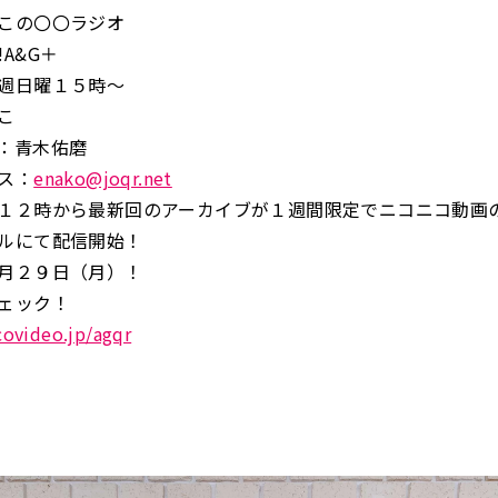
この〇〇ラジオ
A&G＋
週日曜１５時～
こ
：青木佑磨
ス：
enako@joqr.net
１２時から最新回のアーカイブが１週間限定でニコニコ動画
ルにて配信開始！
月２９日（月）！
ェック！
icovideo.jp/agqr