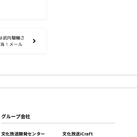
は武内駿輔さ
担当！メール
 –寄宿学校
ェストン校の
グループ会社
文化放送開発センター
文化放送iCraft