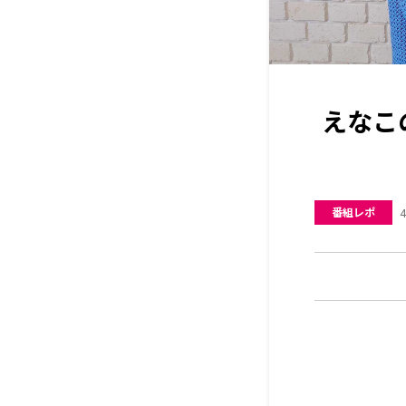
えなこ
番組レポ
4