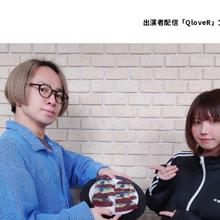
出演者
配信「QloveR」