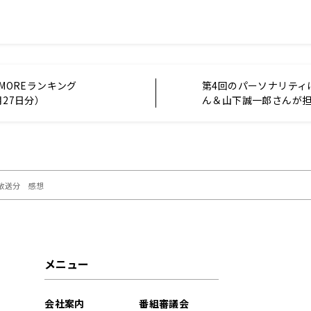
 MOREランキング
第4回のパーソナリティ
月27日分）
ん＆山下誠一郎さんが
大募集！アニメ「黒執事
編-」WEBラジオ『ウ
談話室』
日放送分 感想
メニュー
会社案内
番組審議会