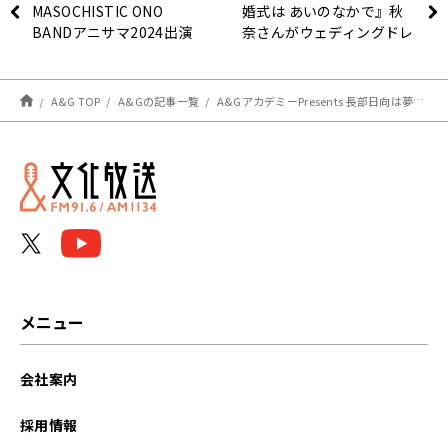
MASOCHISTIC ONO
婚式は あいのなかで』秋
BANDアニサマ2024出演
奈さんがウェディングドレ
決定！
ス姿でゲスト出演！(5月
18日・5月25日)
A&G TOP
A&Gの記事一覧
A&GアカデミーPresents 長部日向は夢を二度見る（第２回：４月１９日放送分）
メニュー
会社案内
採用情報