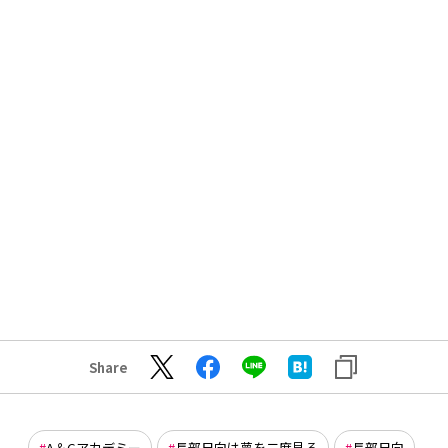
Share
A＆Gアカデミー
長部日向は夢を二度見る
長部日向