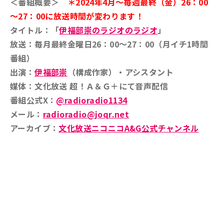
＜番組概要＞
＊2024年4月～毎週最終（金）26：00
～27：00に放送時間が変わります！
タイトル：「
伊福部崇のラジオのラジオ
」
放送：毎月最終金曜日26：00～27：00（月イチ1時間
番組）
出演：
伊福部崇
（構成作家）・アシスタント
媒体：文化放送 超！Ａ＆Ｇ＋にて音声配信
番組公式X：
@radioradio1134
メール：
radioradio@joqr.net
アーカイブ：
文化放送ニコニコA&G公式チャンネル