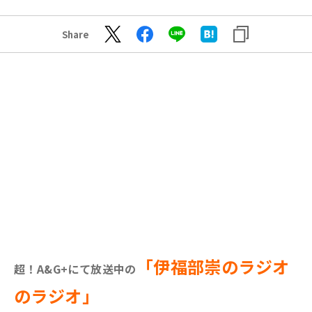
Share
「伊福部崇のラジオ
超！A&G+にて放送中の
のラジオ」