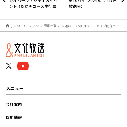
ジオパーソナリティ＆イベ
第108回（2024年4月17日
ントD＆動画コース生徒募
放送分）
集中！【４月３０日迄！】
A&G TOP
A&Gの記事一覧
来週4/30（火）までアーカイブ配信中！「伊福部崇のラジオのラジオ」イベント
メニュー
会社案内
採用情報