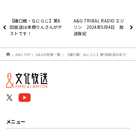
【樋口楓・なにらじ】第6
A&G TRIBAL RADIO エジ
回放送は来栖りんさんがゲ
ソン 2024年5月4日 放
ストです！
送後記
A&G TOP
A&Gの記事一覧
【樋口楓・なにらじ】第7回放送は佐々木李子さんがゲストです！
メニュー