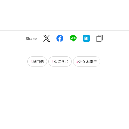
Share
樋口楓
なにらじ
佐々木李子