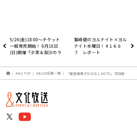
5/24(金)18:00～チケット
鷲崎健のヨルナイト×ヨル
一般発売開始！ 6月16日
ナイト水曜日！ #１６８
(日)開催『夕実＆梨沙のラ
７ レポート
フストーリーは突然に』番
組イベント
A&G TOP
A&Gの記事一覧
「能登麻美子おはなしNOTE」 次回放送は、5/29（水）22：00～