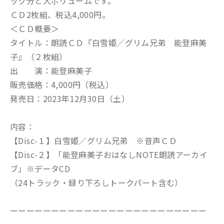
ック分と大ボリュームです。
ＣＤ2枚組、税込4,000円。
＜ＣＤ概要＞
タイトル：朗読ＣＤ『白雪姫／グリム兄弟 能登麻美
子』（２枚組）
出 演：能登麻美子
販売価格：4,000円（税込）
発売日：2023年12月30日（土）
内容：
【Disc-１】白雪姫／グリム兄弟 ※音声ＣＤ
【Disc-２】「能登麻美子おはなしNOTE朗読アーカイ
ブ」※データCD
（24トラック・録り下ろしトークパート含む）
ーーーーーーーーーーーーーーーーーーーーーーーー