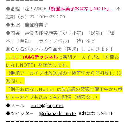
ーーーーーーーー
◆番組 超！A&G+
「能登麻美子おはなしNOTE」
不
定期（水）22：00～23：00
◆出演 能登麻美子
◆内容 声優の能登麻美子が「小説」「民話」「絵
本」「童話」「ライトノベル」「詩」など
あらゆるジャンルの作品を「朗読」していきます！
ニコニコA&Gチャンネル
で番組アーカイブと「別冊お
はなしNOTE」を配信します。
（番組アーカイブは放送週の土曜正午から無料配信（1
週間）、
「別冊おはなしNOTE」は放送週の翌週土曜正午から番
組アーカイブも込みで有料配信（期限なし）
◆メール
note@joqr.net
◆ツイッター
@ohanashi_note
#おはなしNOTE
ーーーーーーーーーーーーーーーーーーーーーーーー