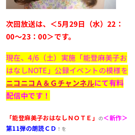
次回放送は、＜5月29日（水）22：
00～23：00＞です。
現在、4/6（土）実施「能登麻美子お
はなしNOTE」公録イベントの模様を
ニコニコＡ＆Ｇチャンネル
にて有料
配信中です！
「能登麻美子おはなしＮＯＴＥ」
＜新作＞
の
第11弾の朗読ＣＤ
！を