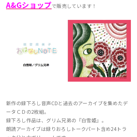
A&Gショップ
で販売しています！
新作の録下ろし音声CDと過去のアーカイブを集めたデ
ータＣＤの2枚組。
録下ろし作品は、グリム兄弟の『白雪姫』。
朗読アーカイブは録りおろしトークパート含め24トラ