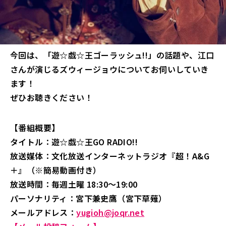
今回は、「遊☆戯☆王ゴーラッシュ!!」の話題や、江口
さんが演じるズウィージョウについてお伺いしていき
ます！
ぜひお聴きください！
【番組概要】
タイトル：遊☆戯☆王GO RADIO!!
放送媒体：文化放送インターネットラジオ『超！A&G
＋』（※簡易動画付き）
放送時間：毎週土曜 18:30～19:00
パーソナリティ：宮下兼史鷹（宮下草薙）
メールアドレス：
yugioh@joqr.net