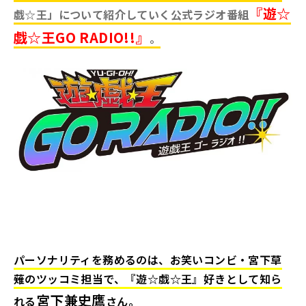
『遊☆
戯☆王」について紹介していく公式ラジオ番組
戯☆王GO RADIO!!』
。
パーソナリティを務めるのは、お笑いコンビ・宮下草
薙のツッコミ担当で、『遊☆戯☆王』好きとして知ら
宮下兼史鷹
れる
さん。