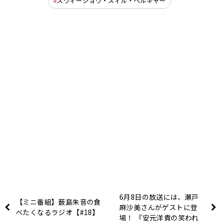
ズウィージョウ・ズィル・ベルギャー
6月8日の放送には、瀬戸
【ミニ番組】薮島朱音の食
麻沙美さんがゲストに登
べたくなるラジオ【#18】
場！ 『安元洋貴の笑われ