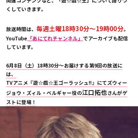
関連コンテンツなど、「遊☆戯☆王」について語りつ
くしていきます。
毎週土曜18時30分～19時00分
放送時間は、
。
YouTube
「あにてれチャンネル」
でアーカイブも配信
しています。
6月8日（土）18時30分～お届けする第9回の放送に
は、
TVアニメ『遊☆戯☆王ゴーラッシュ!!』にてズウィー
江口拓也
ジョウ・ズィル・ベルギャー役の
さんがゲ
ストに登場！