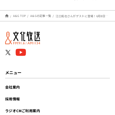
るセールスマン（仮）』
A&G TOP
A&Gの記事一覧
江口拓也さんがゲストに登場！6月8日（土）18時30分～放送『遊☆戯☆王GO RADIO!!』第9回
メニュー
会社案内
採用情報
ラジオCMご利用案内