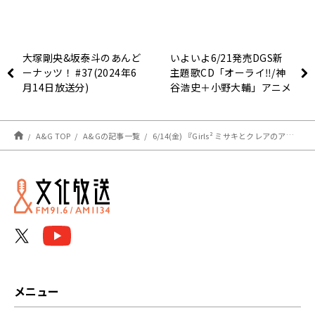
大塚剛央&坂泰斗のあんど
いよいよ6/21発売DGS新
ーナッツ！ #37(2024年6
主題歌CD「オーライ‼︎/神
月14日放送分)
谷浩史＋小野大輔」アニメ
イト、Ａ＆Ｇショップにて
予約受付中！【神谷浩史・
小野大輔のDear Girl〜
A&G TOP
A&Gの記事一覧
6/14(金) 『Girls² ミサキとクレアのアニファン！』#38
Stories〜】
メニュー