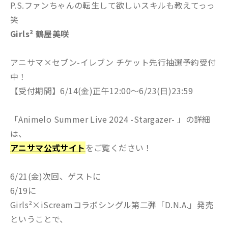
P.S.ファンちゃんの転生して欲しいスキルも教えてっっ
笑
Girls² 鶴屋美咲
アニサマ×セブン-イレブン チケット先行抽選予約受付
中！
【受付期間】6/14(金)正午12:00〜6/23(日)23:59
「Animelo Summer Live 2024 -Stargazer- 」の詳細
は、
アニサマ公式サイト
をご覧ください！
6/21(金)次回、ゲストに
6/19に
Girls²×iScreamコラボシングル第二弾「D.N.A.」発売
ということで、