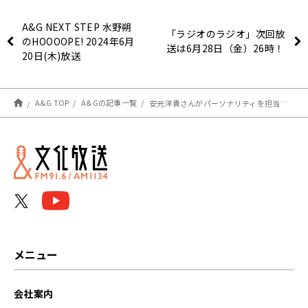
A&G NEXT STEP 水野朔
「ラジオのラジオ」次回放
のHOOOOPE! 2024年6月
送は6月28日（金）26時！
20日(木)放送
A&G TOP
A&Gの記事一覧
安元洋貴さんがパーソナリティを担当！ 6月21日（金）「超！Ａ＆Ｇ＋」とABEMAで放送！『鈴村健一のラジベースDUO』#11
メニュー
会社案内