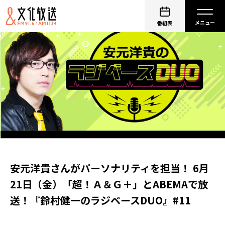
番組表
安元洋貴さんがパーソナリティを担当！ 6月
21日（金）「超！Ａ＆Ｇ＋」とABEMAで放
送！『鈴村健一のラジベースDUO』#11