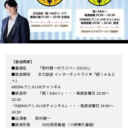
【番組概要】
■番組名 『鈴村健一のラジベースDUO』
■放送媒体 文化放送 インターネットラジオ『超！Ａ＆Ｇ
＋』
ABEMAアニメLIVEチャンネル
■放送枠 『超！A&G＋』・・・毎週金曜日 22:00～
22:30
『ABEMAアニメLIVEチャンネル』・・・毎週金曜日 24:00～
24:30
■出演者 鈴村健一
■放送形態 30分録音番組 （※映像付番組）