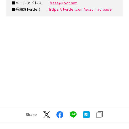
■メールアドレス
base@joqr.net
■番組X(Twitter)
https://twitter.com/suzu_radibase
Share