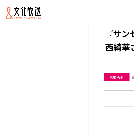
『サンセ
西綺華
お知らせ
6