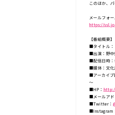
このほか、パ
メールフォー
https://ssl.j
【番組概要】
■タイトル：『
■出演：野中
■配信日時：毎
■媒体：文化
■アーカイブ配
～
■HP：
http:
■メールアドレス
■Twitter：
■Instagram