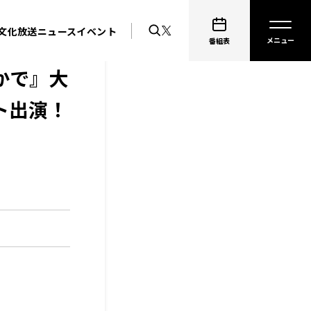
文化放送ニュース
イベント
番組表
なかで』大
ト出演！