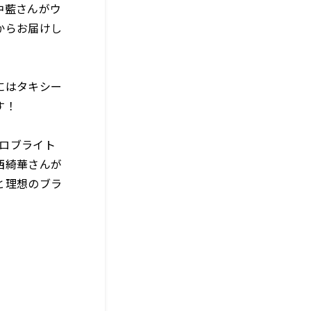
中藍さんがウ
からお届けし
にはタキシー
す！
ジロブライト
西綺華さんが
と理想のブラ