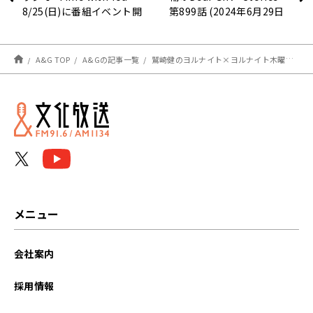
8/25(日)に番組イベント開
第899話 (2024年6月29日
催！
放送分)
A&G TOP
A&Gの記事一覧
鷲崎健のヨルナイト×ヨルナイト木曜日！ #１７１２レポート
メニュー
会社案内
採用情報