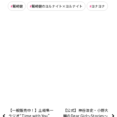
鷲崎健
鷲崎健のヨルナイト×ヨルナイト
ヨナヨナ
【一般販売中！】土岐隼一
【公式】神谷浩史・小野大
ラジオ“Time with You”
輔のDear Girl〜Stories〜