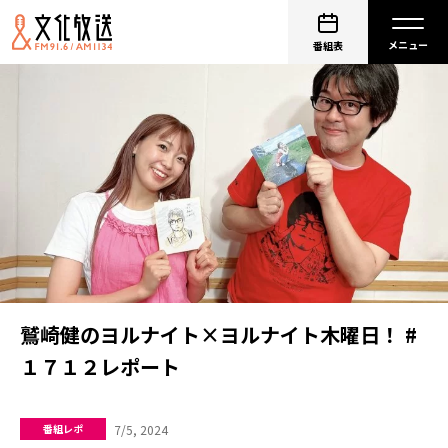
番組表
鷲崎健のヨルナイト×ヨルナイト木曜日！ #
１７１２レポート
7/5, 2024
番組レポ