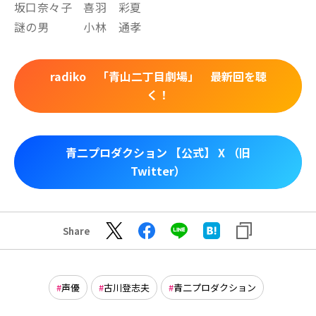
坂口奈々子 喜羽 彩夏
謎の男 小林 通孝
radiko 「青山二丁目劇場」 最新回を聴
く！
青二プロダクション 【公式】 X （旧
Twitter）
Share
声優
古川登志夫
青二プロダクション