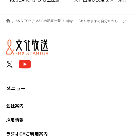
司さん＆堀江晶太さんが登
募集！『女神ヴィシスの
場！エジソン7月27日
「ハズレ枠」おしゃべり廃
棄遺跡』
A&G TOP
A&Gの記事一覧
岬なこ「ありのままの自分だからこそ前を向ける」ニューシングル『ちいさな蕾』に込めた想い！
メニュー
会社案内
採用情報
ラジオCMご利用案内