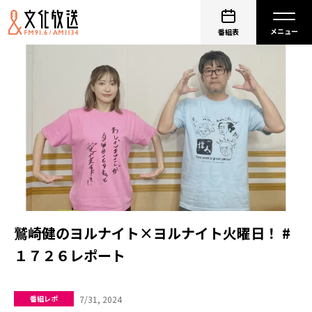
番組表
鷲崎健のヨルナイト×ヨルナイト火曜日！ #
１７２６レポート
7/31, 2024
番組レポ