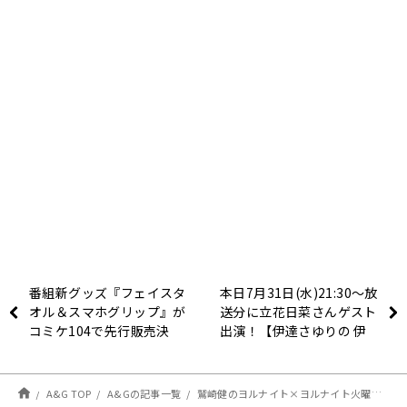
番組新グッズ『フェイスタ
本日7月31日(水)21:30～放
オル＆スマホグリップ』が
送分に立花日菜さんゲスト
コミケ104で先行販売決
出演！【伊達さゆりの 伊
定！！【はーい！鈴代で
達にラジオやってませ
す！ 今行きまーす！】
ん！！！】
A&G TOP
A&Gの記事一覧
鷲崎健のヨルナイト×ヨルナイト火曜日！ #１７２６レポート