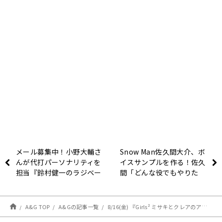
メール募集中！小野大輔さ
Snow Man佐久間大介、ボ
んが代打パーソナリティを
イスサンプルを作る！佐久
担当『鈴村健一のラジベー
間「どんな役でもやりた
スDUO』
い」
A&G TOP
A&Gの記事一覧
8/16(金) 『Girls² ミサキとクレアのアニファン！』#47