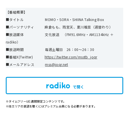
【番組概要】
■タイトル MOMO・SORA・SHIINA Talking Box
■パーソナリティ 麻倉もも、雨宮天、夏川椎菜（週替わり）
■放送媒体 文化放送 （FM91.6MHz・AM1134kHz ＋
radiko）
■放送時間 毎週土曜日 26：00～26：30
■番組X(Twitter)
https://twitter.com/msstb_joqr
■メールアドレス
mss@joqr.net
で開く
※タイムフリーは1週間限定コンテンツです。
※他エリアの放送を聴くにはプレミアム会員になる必要があります。