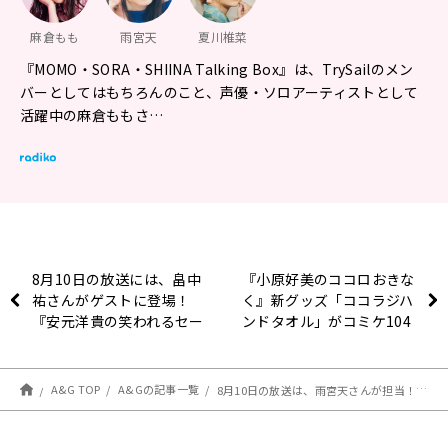
麻倉もも
雨宮天
夏川椎菜
『MOMO・SORA・SHIINA Talking Box』は、TrySailのメン
バーとしてはもちろんのこと、声優・ソロアーティストとして
活躍中の麻倉ももさ…
8月10日の放送には、畠中
『小原好美のココロおきな
祐さんがゲストに登場！
く』新グッズ「ココラジハ
『安元洋貴の笑われるセー
ンドタオル」がコミケ104
ルスマン（仮）』
で発売！
A&G TOP
A&Gの記事一覧
8月10日の放送は、雨宮天さんが担当！『MOMO・SORA・SHIINA Talking Box』