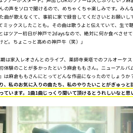
らはツアーがスタート。声出しOKのツアーは久しぶりという麻
んの声をソロで聞けるので、めちゃくちゃ楽しみです。みん
た曲が歌えなくて、事前に家で録音してくださいとお願いし
てミックスしたことも。その曲は歌うよと伝えていて、生で
とはツアー初日が神戸で2daysなので、絶対に何か食べさせ
けど。ちょこっと高めの神戸牛（笑）」
上半期は家入レオさんとのライブ、薬師寺東塔でのフルオーケ
初体験のことが多かったという麻倉ももさん。ニューアルバ
hou』は麻倉ももさんにとってどんな作品になったのでしょうか
り、私のお気に入りの曲たち、私のやりたいことがぎゅっと
っています。1曲1曲じっくり聞いて頂けるとうれしいなと思