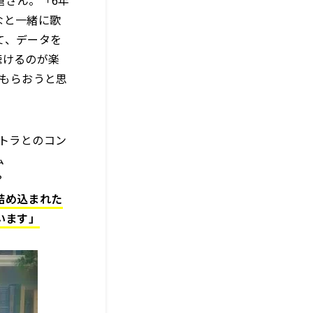
倉さん。「6年
なと一緒に歌
て、データを
聴けるのが楽
てもらおうと思
ストラとのコン
ム
？
詰め込まれた
います」