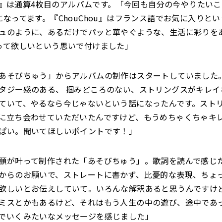
hou』は通算4枚目のアルバムです。「今回も自分の今やりたい
になってます。『ChouChou』はフランス語でお気に入りと
ュのように、あるだけでパッと華やぐような、生活に彩りを
って欲しいという思いで付けました」
あそびちゅう」からアルバムの制作はスタートしていました
タジー感のある、 掴みどころのない、ストリングスがキレイ
ていて、やるなら今じゃないという話になったんです。スト
に立ち会わせていただいたんですけど、もうめちゃくちゃキ
ぱい。聞いてほしいポイントです！」
願が叶って制作された「あそびちゅう」。歌詞を読んで感じ
からのお願いで、ストレートに書かず、比憂的な表現、ちょ
欲しいとお伝えしていて。いろんな解釈あると思うんですけ
ミスとかもあるけど、それはもう人生の中の遊び、途中であ
でいくみたいなメッセージを感じました」