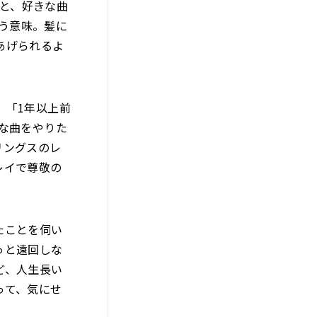
こと、好きな曲
いう意味。髪に
あげられるよ
。「1年以上前
な曲をやりた
リングスのレ
レイで尊敬の
たことを伺い
っと遠回しな
ど、人生長い
って、気にせ