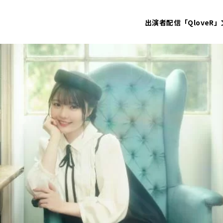
出演者
配信「QloveR」