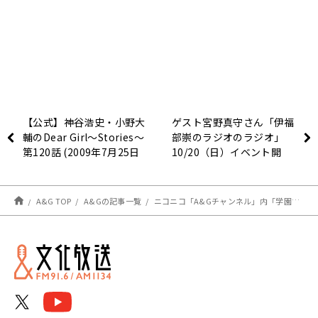
【公式】神谷浩史・小野大
ゲスト宮野真守さん「伊福
輔のDear Girl〜Stories〜
部崇のラジオのラジオ」
第120話 (2009年7月25日
10/20（日）イベント開
放送）プロデューサーズ・
催！！
カットバージョン
A&G TOP
A&Gの記事一覧
ニコニコ「A&Gチャンネル」内「学園祭学園青木佑磨のザ・ゴールデン・ゴールド・ゴー・ゴー」配信サービス再開とＱｌｏｖｅＲでの振替配信終了のご案内