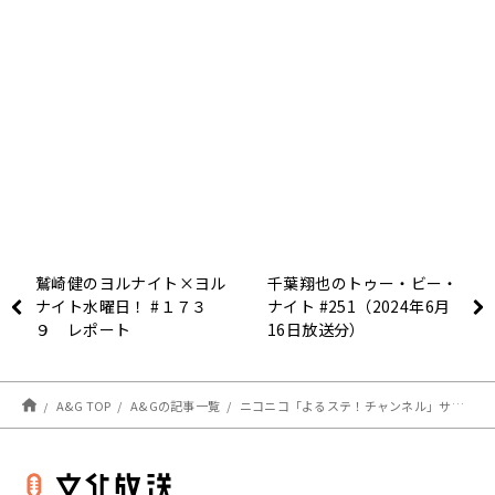
鷲崎健のヨルナイト×ヨル
千葉翔也のトゥー・ビー・
ナイト水曜日！ #１７３
ナイト #251（2024年6月
９ レポート
16日放送分）
A&G TOP
A&Gの記事一覧
ニコニコ「よるステ！チャンネル」サービス再開のご案内