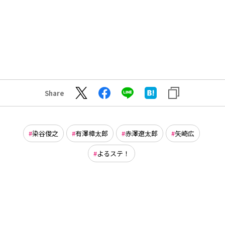
Share
染谷俊之
有澤樟太郎
赤澤遼太郎
矢崎広
よるステ！