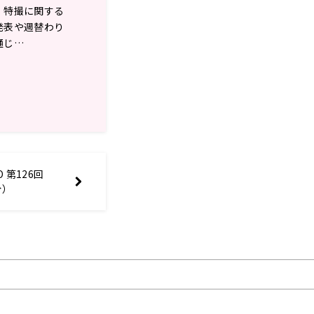
、特撮に関する
発表や週替わり
通じ…
O 第126回
分）