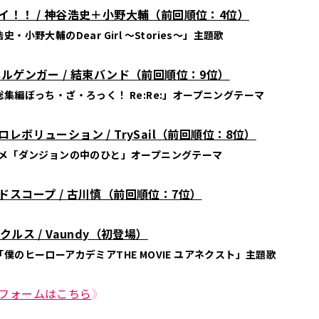
イ！！ / 神谷浩史＋小野大輔（前回順位：4位）
史・小野大輔のDear Girl 〜Stories〜」主題歌
ルゲンガー / 結束バンド（
前回順位：9位
）
集編ぼっち・ざ・ろっく！ Re:Re:」オープニ
ングテーマ
レボリューション / TrySail（
前回順位：8位
）
ニメ「ダンジョンの中のひと」オープニングテーマ
ドスコープ / 古川慎（前回順位：7位）
クルス / Vaundy（初登場）
僕のヒーローアカデミアTHE MOVIE ユアネクスト」主題歌
フォームはこちら
》