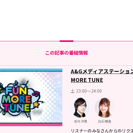
この記事の番組情報
A&Gメディアステーショ
MORE TUNE
土 23:00～24:00
安元洋貴
白石晴香
リスナーのみなさんからのリク