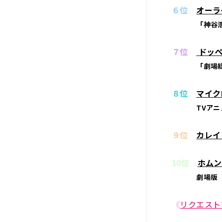
６位
オーラ
「神谷浩
７位
ドッペ
「劇場総
８位
マイクロ
TVア
９位
カレイ
10位
ホムン
劇場版「
《
リクエスト