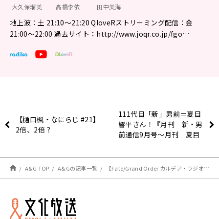
大久保瑠美
高橋李依
田中美海
地上波：土 21:10～21:20 QloveRストリーミング配信：金
21:00〜22:00 過去サイト：http://www.joqr.co.jp/fgo…
111代目「新」男前＝夏目
【樋口楓・なにらじ #21】
響平さん！『月刊 新・男
2倍、2倍？
前通信9月号～月刊 夏目
響平』
A&G TOP
A&Gの記事一覧
【Fate/Grand Order カルデア・ラジオ局 Plus】超!A&G+版 第282回 放送レポート