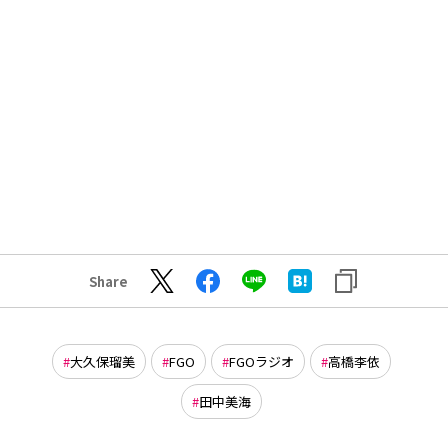
Share
大久保瑠美
FGO
FGOラジオ
高橋李依
田中美海