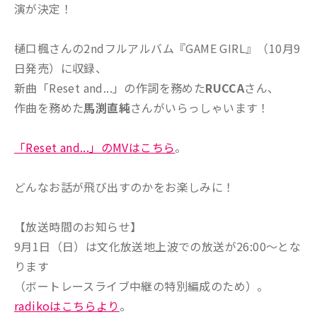
演が決定！
樋口楓さんの2ndフルアルバム『GAME GIRL』（10月9
日発売）に収録、
新曲「Reset and...」の作詞を務めた
RUCCA
さん、
作曲を務めた
馬渕直純
さんがいらっしゃいます！
「Reset and...」のMVはこちら
。
どんなお話が飛び出すのかをお楽しみに！
【放送時間のお知らせ】
9月1日（日）は文化放送地上波での放送が26:00～とな
ります
（ボートレースライブ中継の特別編成のため）。
radikoはこちらより
。