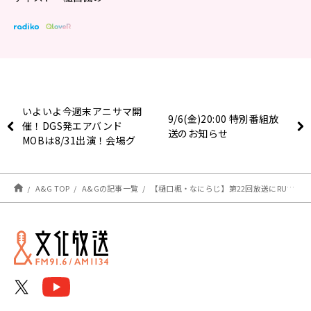
いよいよ今週末アニサマ開
9/6(金)20:00 特別番組放
催！DGS発エアバンド
送のお知らせ
MOBは8/31出演！会場グ
ッズ販売情報〜新作グッズ
と応援グッズ販売！
A&G TOP
A&Gの記事一覧
【樋口楓・なにらじ】第22回放送にRUCCAさん、馬渕直純さんのゲスト出演が決定！