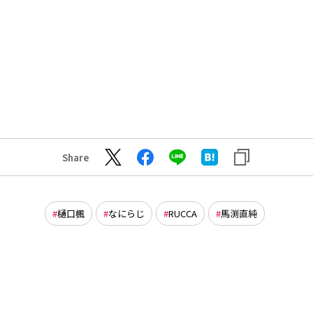
Share
樋口楓
なにらじ
RUCCA
馬渕直純