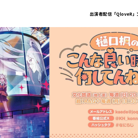
出演者
配信「QloveR」