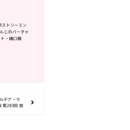
oveRストリーミン
にじさんじのバーチャ
スト・樋口楓
r カルデア・ラ
版 第283回 放