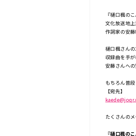
『樋口楓のこ
文化放送地上波
作詞家の安藤
樋口楓さんの2
収録曲を手が
安藤さんへの
もちろん普段
【宛先】
kaede@joqr.
たくさんのメ
『樋口楓のこ