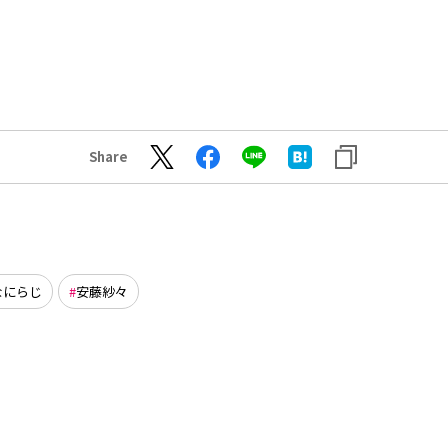
Share
なにらじ
安藤紗々