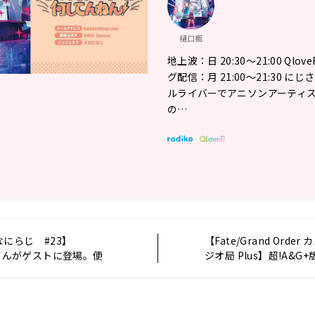
樋口楓
地上波：日 20:30～21:00 Ql
グ配信：月 21:00〜21:30 
ルライバーでアニソンアーティ
の…
にらじ #23】
【Fate/Grand Orde
ynさんがゲストに登場。便
ジオ局 Plus】超!A&G+
は「ヤバい」
送レポート