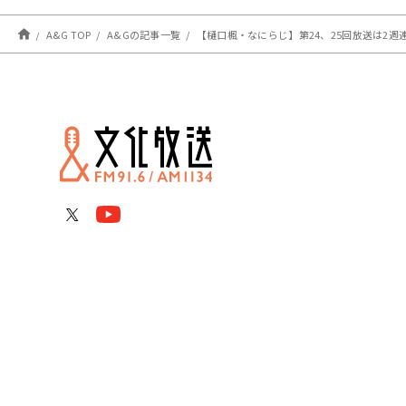
A&G TOP
A&Gの記事一覧
【樋口楓・なにらじ】第24、25回放送は2週