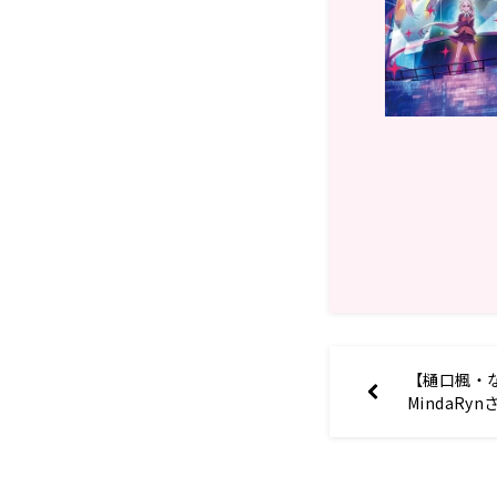
【樋口楓・な
MindaR
利な日本語