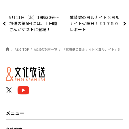
9月11日（水）19時30分～
鷲崎健のヨルナイト×ヨル
放送の第5回には、上田瞳
ナイト火曜日！ #１７５０
さんがゲストに登場！
レポート
『女神ヴィシスの「ハズレ
枠」おしゃべり廃棄遺跡』
A&G TOP
A&Gの記事一覧
「鷲崎健のヨルナイト×ヨルナイト」6月3日週のタイムシフト視聴復旧のご案内
メニュー