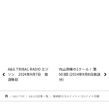
A&G TRIBAL RADIO エジ
内山昂輝の1クール！ 第
ソン 2024年9月7日 放
503回 (2024年9月8日放送
送後記
分)
A&G TOP
A&Gの記事一覧
鷲崎健のヨルナイト×ヨルナイト月曜日！＃１７４９