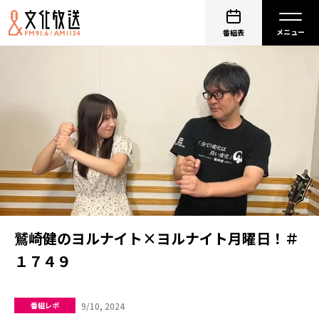
番組表
鷲崎健のヨルナイト×ヨルナイト月曜日！＃
１７４９
9/10, 2024
番組レポ